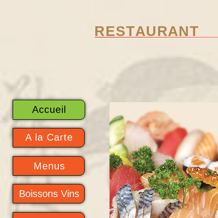
R E S T A U R A N T
Accueil
A la Carte
Menus
Boissons Vins