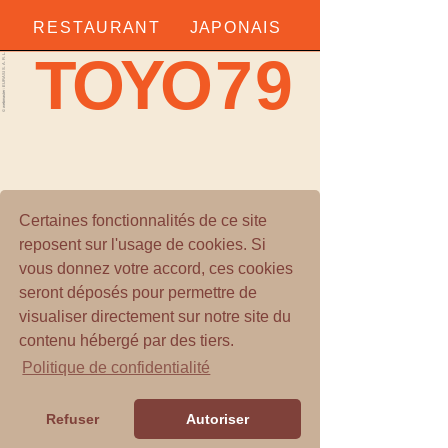
R E S T A U R A N T
J A P O N A I S
T
O
Y
O
7
9
© webmaster : EURASI S. A. R. L.
Certaines fonctionnalités de ce site
reposent sur l'usage de cookies. Si
vous donnez votre accord, ces cookies
seront déposés pour permettre de
visualiser directement sur notre site du
contenu hébergé par des tiers.
Politique de confidentialité
Refuser
Autoriser