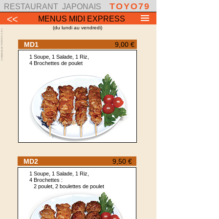
TOYO79
RESTAURANT
JAPONAIS
<<
MENUS MIDI EXPRESS
(du lundi au vendredi)
© créateur du site : EURASI S. A. R. L.
MD1
9,00 €
1 Soupe, 1 Salade, 1 Riz,
4 Brochettes de poulet
MD2
9,50 €
1 Soupe, 1 Salade, 1 Riz,
4 Brochettes :
2 poulet, 2 boulettes de poulet