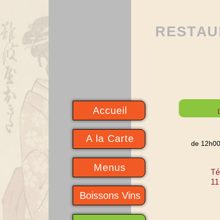
R E S T A U
Accueil
A la Carte
de 12h00
Menus
Té
11
Boissons Vins