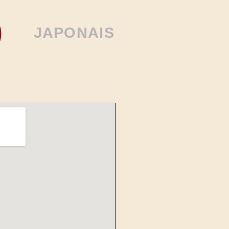
J A P O N A I S