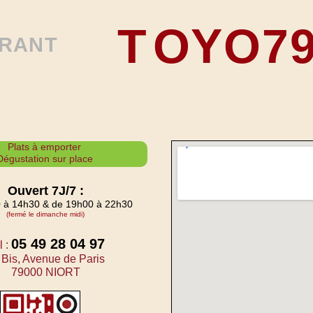
T O Y O 7 9
 R A N T
Plats à emporter
Dégustation sur place
Ouvert 7J/7 :
 à 14h30 & de 19h00 à 22h30
(fermé le dimanche midi)
05 49 28 04 97
l :
 Bis, Avenue de Paris
79000 NIORT