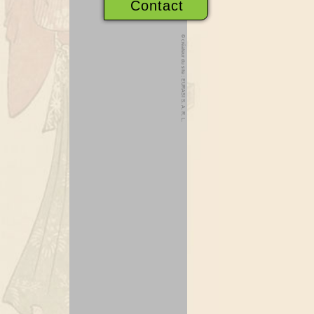
Contact
© créateur du site : EURASI S. A. R. L.